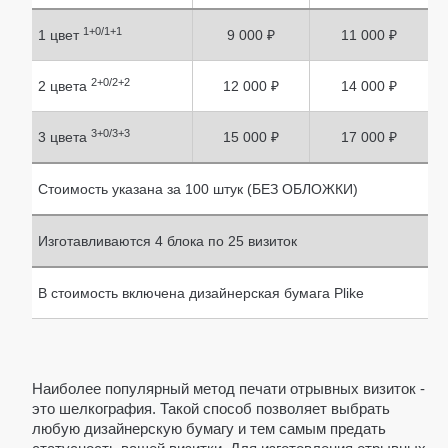
ПЭПЕРМАТЧ
1+0/1+1
1 цвет
9 000 ₽
11 000 ₽
БРОШЮРЫ
2+0/2+2
2 цвета
12 000 ₽
14 000 ₽
БРОШЮРЫ А4
3+0/3+3
3 цвета
15 000 ₽
17 000 ₽
БРОШЮРЫ А5
БРОШЮРЫ 200*200
Стоимость указана за 100 штук (БЕЗ ОБЛОЖКИ)
ПАПКИ
Изготавливаются 4 блока по 25 визиток
ПАПКИ "PLIKE"
В стоимость включена дизайнерская бумага Plike
ПАПКИ "VIP"
УПАКОВКА
POS-МАТЕРИАЛЫ
Наиболее популярный метод печати отрывных визиток -
это шелкография. Такой способ позволяет выбрать
ВОБЛЕРЫ
любую дизайнерскую бумагу и тем самым предать