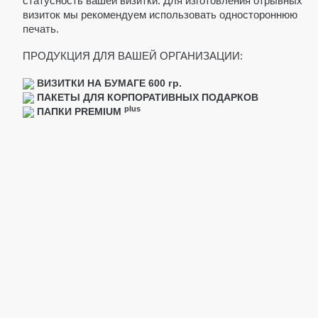
статусность вашей визитки. Для изготовления отрывных
ШЕЛФТОКЕРЫ
визиток мы рекомендуем использовать одностороннюю
печать.
ТАБЛИЧКИ
ПРОДУКЦИЯ ДЛЯ ВАШЕЙ ОРГАНИЗАЦИИ:
ПРЕСС ВОЛЫ
РОЛЛ АПЫ
ВИЗИТКИ НА БУМАГЕ 600 гр.
ПАКЕТЫ ДЛЯ КОРПОРАТИВНЫХ ПОДАРКОВ
ПОЛИГРАФИЯ
plus
ПАПКИ PREMIUM
РЕКЛАМНАЯ
ЛИСТОВКИ
БУКЛЕТЫ
ПЛАКАТЫ
ДЕЛОВАЯ
БЛАНКИ
БЛАНКИ САМОКОПИРУЮЩИЕСЯ
КОНВЕРТЫ