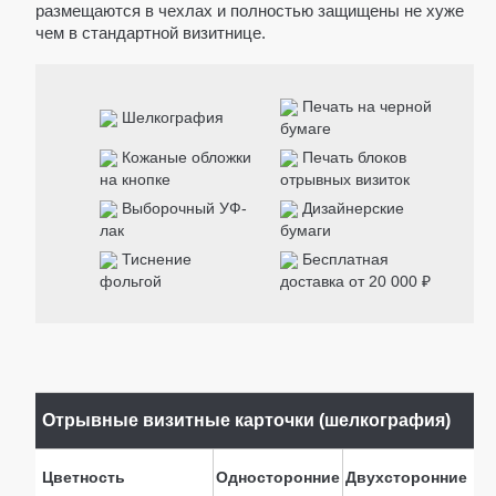
ГОРИЗОНТАЛЬНЫЕ
размещаются в чехлах и полностью защищены не хуже
чем в стандартной визитнице.
БОЛЬШИЕ ПАКЕТЫ
КРАФТ ПАКЕТЫ
Печать на черной
ПОД БУТЫЛКУ
Шелкография
бумаге
БЕЛЫЙ КРАФТ
Кожаные обложки
Печать блоков
на кнопке
отрывных визиток
КОРИЧНЕВЫЙ КРАФТ
Выборочный УФ-
Дизайнерские
ЦВЕТНОЙ КРАФТ
лак
бумаги
Тиснение
Бесплатная
ЧЕРНЫЙ КРАФТ
фольгой
доставка от 20 000 ₽
ПВД ПАКЕТЫ
ПВД ЧЕРНЫЕ
ПВД БЕЛЫЕ
ПВД СЕРЕБРО
Отрывные визитные карточки (шелкография)
ПВД ЦВЕТНЫЕ
Цветность
Односторонние
Двухсторонние
ПВД ЗОЛОТО